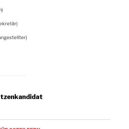
n)
ekretär)
ngestellter)
itzenkandidat