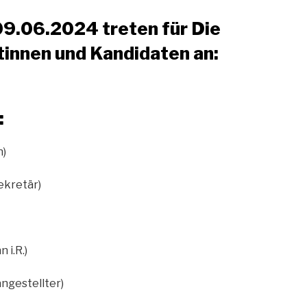
9.06.2024 treten für Die
tinnen und Kandidaten an:
:
n)
ekretär)
 i.R.)
ngestellter)