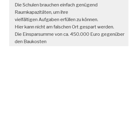
Die Schulen brauchen einfach genügend
Raumkapazitäten, um ihre
vielfältigen Aufgaben erfüllen zu können.
Hier kann nicht am falschen Ort gespart werden.
Die Einsparsumme von ca. 450.000 Euro gegenüber
den Baukosten
von ca. 14 Millionen Euro steht in keinem vernünftigen
Verhältnis zu
den sich daraus ergebenden Nachteilen.
Es gibt genügend Interessierte, die eventuell freie
Belegungzeiten der
Variante mit insgesamt 950 Besucherplätzen nutzen
würden. Dies hat
unter anderem der Gesamtelternbeirat Ostfildern in
seinem Schreiben
vom 09.05.2019 ausführlich geschildert.