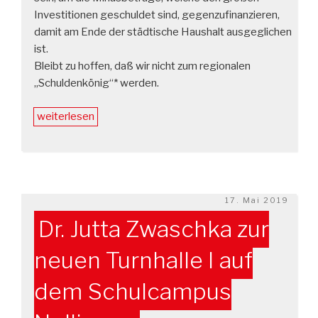
Investitionen geschuldet sind, gegenzufinanzieren,
damit am Ende der städtische Haushalt ausgeglichen
ist.
Bleibt zu hoffen, daß wir nicht zum regionalen
„Schuldenkönig“* werden.
„Haushaltsrede
weiterlesen
Gemeinderat
Ostfildern“
Veröffentlicht
17. Mai 2019
am
Dr. Jutta Zwaschka zur
neuen Turnhalle I auf
dem Schulcampus